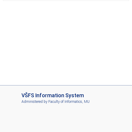
I
VŠFS Information System
S
Administered by
Faculty of Informatics, MU
V
Š
F
S