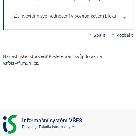
12.
Nevidím své hodnocení v poznámkovém bloku
Sbalit
Rozbalit
Nenašli jste odpověď? Pošlete nám svůj dotaz na
vsfsis@fi.muni.cz
.
I
Informační systém VŠFS
S
Provozuje
Fakulta informatiky MU
V