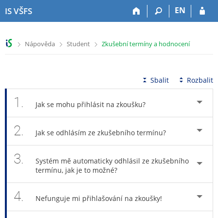
P
P
P
P
EN
IS VŠFS
ř
ř
ř
ř
e
e
e
e
s
s
s
s
>
>
>
Nápověda
Student
Zkušební termíny a hodnocení
k
k
k
k
o
o
o
o
č
č
č
č
i
i
i
i
Sbalit
Rozbalit
t
t
t
t
n
n
n
n
1.
Jak se mohu přihlásit na zkoušku?
a
a
a
a
h
h
o
p
2.
o
l
b
a
Jak se odhlásím ze zkušebního termínu?
r
a
s
t
n
v
a
i
3.
í
i
h
č
Systém mě automaticky odhlásil ze zkušebního
l
č
k
termínu, jak je to možné?
i
k
u
š
u
4.
Nefunguje mi přihlašování na zkoušky!
t
u