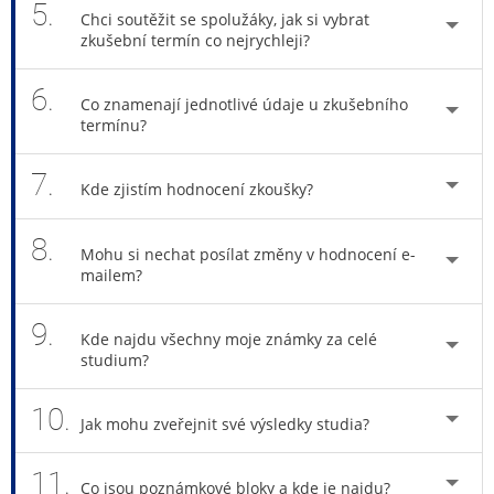
5.
Chci soutěžit se spolužáky, jak si vybrat
zkušební termín co nejrychleji?
6.
Co znamenají jednotlivé údaje u zkušebního
termínu?
7.
Kde zjistím hodnocení zkoušky?
8.
Mohu si nechat posílat změny v hodnocení e-
mailem?
9.
Kde najdu všechny moje známky za celé
studium?
10.
Jak mohu zveřejnit své výsledky studia?
11.
Co jsou poznámkové bloky a kde je najdu?