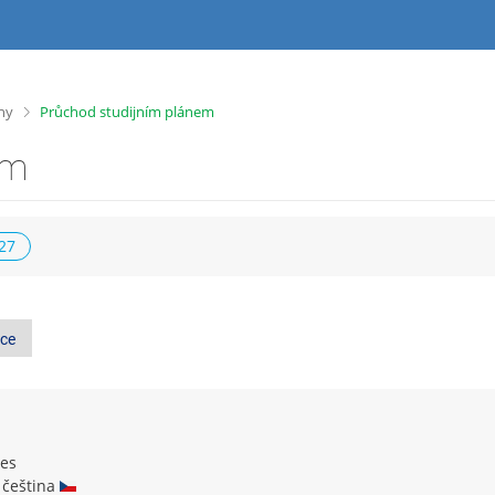
>
íny
Průchod studijním plánem
em
027
ce
nes
 čeština