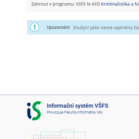
Zahrnut v programu: VSFS N-KFD
Kriminalistika a f
Studijní plán nemá vyplněny ž
Upozornění:
I
Informační systém VŠFS
S
Provozuje
Fakulta informatiky MU
V
Š
F
S