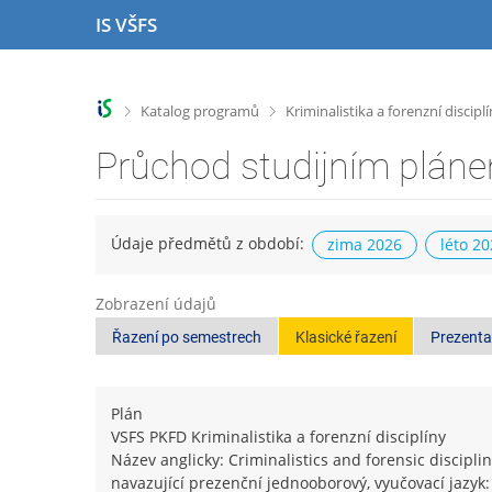
P
P
P
P
IS VŠFS
ř
ř
ř
ř
e
e
e
e
s
s
s
s
k
k
k
k
>
>
Katalog programů
Kriminalistika a forenzní discipl
o
o
o
o
č
č
č
č
Průchod studijním plán
i
i
i
i
t
t
t
t
n
n
n
n
a
a
a
a
Údaje předmětů z období:
zima 2026
léto 2
h
h
o
p
o
l
b
a
Zobrazení údajů
r
a
s
t
n
v
a
i
Řazení po semestrech
Klasické řazení
Prezenta
í
i
h
č
l
č
k
i
k
u
Plán
š
u
VSFS PKFD Kriminalistika a forenzní disciplíny
t
Název anglicky: Criminalistics and forensic discipli
u
navazující prezenční jednooborový, vyučovací jazyk: