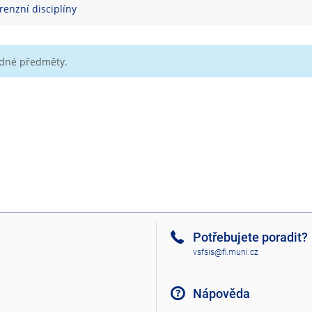
orenzní disciplíny
ádné předměty.
Potřebujete poradit?
vsfsis@fi.muni.cz
Nápověda