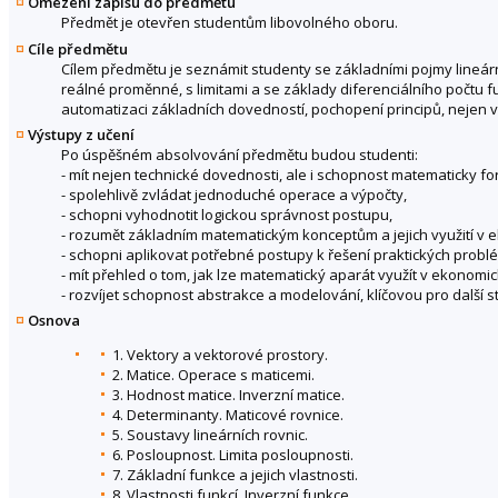
Omezení zápisu do předmětu
Předmět je otevřen studentům libovolného oboru.
Cíle předmětu
Cílem předmětu je seznámit studenty se základními pojmy lineárn
reálné proměnné, s limitami a se základy diferenciálního počtu 
automatizaci základních dovedností, pochopení principů, nejen v
Výstupy z učení
Po úspěšném absolvování předmětu budou studenti:
- mít nejen technické dovednosti, ale i schopnost matematicky f
- spolehlivě zvládat jednoduché operace a výpočty,
- schopni vyhodnotit logickou správnost postupu,
- rozumět základním matematickým konceptům a jejich využití v 
- schopni aplikovat potřebné postupy k řešení praktických problé
- mít přehled o tom, jak lze matematický aparát využít v ekonomi
- rozvíjet schopnost abstrakce a modelování, klíčovou pro další
Osnova
1. Vektory a vektorové prostory.
2. Matice. Operace s maticemi.
3. Hodnost matice. Inverzní matice.
4. Determinanty. Maticové rovnice.
5. Soustavy lineárních rovnic.
6. Posloupnost. Limita posloupnosti.
7. Základní funkce a jejich vlastnosti.
8. Vlastnosti funkcí. Inverzní funkce.