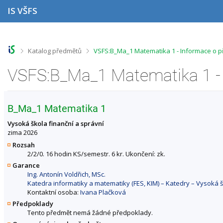
P
P
P
P
IS VŠFS
ř
ř
ř
ř
e
e
e
e
s
s
s
s
k
k
k
k
o
o
o
o
>
>
Katalog předmětů
VSFS:B_Ma_1 Matematika 1 - Informace o 
č
č
č
č
i
i
i
i
VSFS:B_Ma_1 Matematika 1 -
t
t
t
t
n
n
n
n
a
a
a
a
h
h
o
p
B_Ma_1 Matematika 1
o
l
b
a
r
a
s
t
Vysoká škola finanční a správní
n
v
a
i
zima 2026
í
i
h
č
Rozsah
l
č
k
2/2/0. 16 hodin KS/semestr. 6 kr. Ukončení: zk.
i
k
u
Garance
š
u
Ing. Antonín Voldřich, MSc.
t
Katedra informatiky a matematiky (FES, KIM) – Katedry – Vysoká š
u
Kontaktní osoba:
Ivana Plačková
Předpoklady
Tento předmět nemá žádné předpoklady.