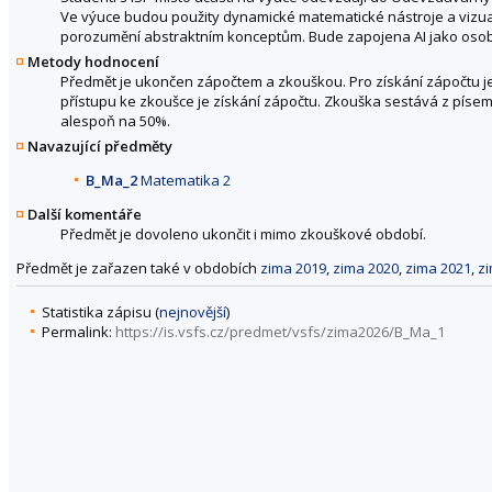
Ve výuce budou použity dynamické matematické nástroje a vizuali
porozumění abstraktním konceptům. Bude zapojena AI jako osob
Metody hodnocení
Předmět je ukončen zápočtem a zkouškou. Pro získání zápočtu 
přístupu ke zkoušce je získání zápočtu. Zkouška sestává z písemn
alespoň na 50%.
Navazující předměty
B_Ma_2
Matematika 2
Další komentáře
Předmět je dovoleno ukončit i mimo zkouškové období.
Předmět je zařazen také v obdobích
zima 2019
,
zima 2020
,
zima 2021
,
z
Statistika zápisu (
nejnovější
)
Permalink:
https://is.vsfs.cz/predmet/vsfs/zima2026/B_Ma_1