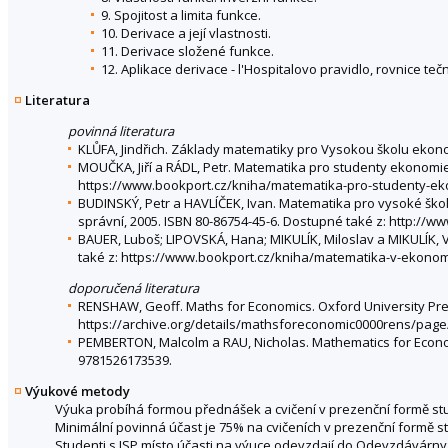
9. Spojitost a limita funkce.
10. Derivace a její vlastnosti.
11. Derivace složené funkce.
12. Aplikace derivace - l'Hospitalovo pravidlo, rovnice teč
Literatura
povinná literatura
KLŮFA, Jindřich. Základy matematiky pro Vysokou školu ekonom
MOUČKA, Jiří a RÁDL, Petr. Matematika pro studenty ekonomie
https://www.bookport.cz/kniha/matematika-pro-studenty-ek
BUDINSKÝ, Petr a HAVLÍČEK, Ivan. Matematika pro vysoké ško
správní, 2005. ISBN 80-86754-45-6. Dostupné také z: http://
BAUER, Luboš; LIPOVSKÁ, Hana; MIKULÍK, Miloslav a MIKULÍK,
také z: https://www.bookport.cz/kniha/matematika-v-ekonom
doporučená literatura
RENSHAW, Geoff. Maths for Economics. Oxford University Pre
https://archive.org/details/mathsforeconomic0000rens/pag
PEMBERTON, Malcolm a RAU, Nicholas. Mathematics for Econom
9781526173539.
Výukové metody
Výuka probíhá formou přednášek a cvičení v prezenční formě st
Minimální povinná účast je 75% na cvičeních v prezenční formě 
Studenti s ISP místo účasti na výuce odevzdají do Odevzdávárny