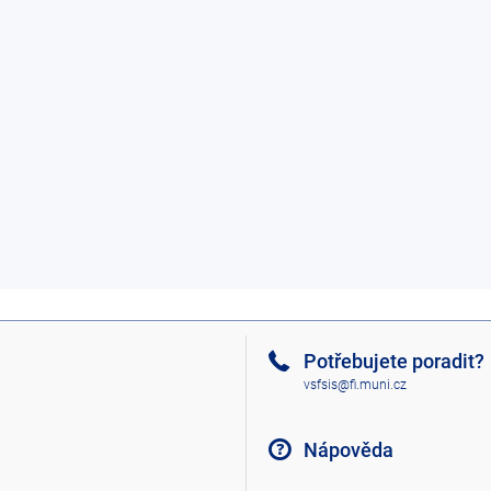
Potřebujete poradit?
vsfsis@fi.muni.cz
Nápověda