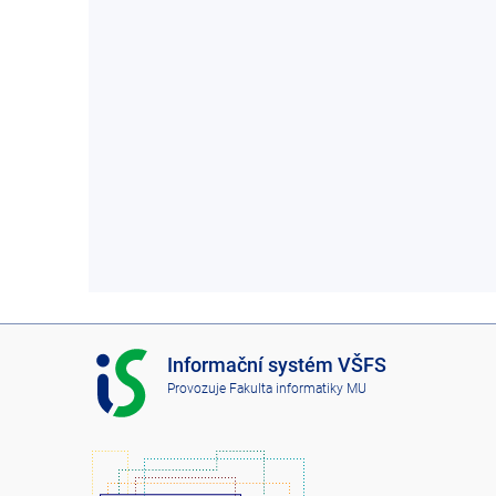
I
Informační systém VŠFS
S
Provozuje
Fakulta informatiky MU
V
Š
F
S