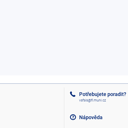
Potřebujete poradit?
vsfsis@fi.muni.cz
Nápověda