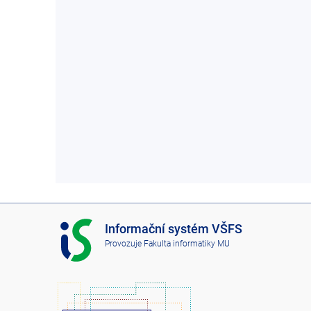
I
Informační systém VŠFS
S
Provozuje
Fakulta informatiky MU
V
Š
F
S