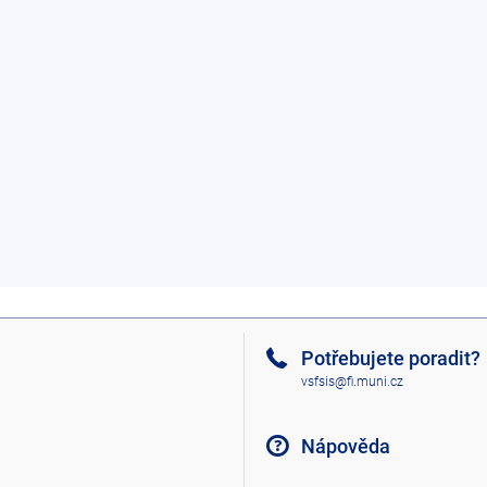
Potřebujete poradit?
vsfsis@fi.muni.cz
Nápověda