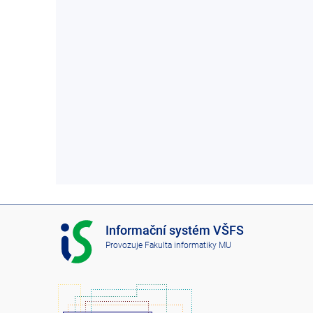
I
Informační systém VŠFS
S
Provozuje
Fakulta informatiky MU
V
Š
F
S