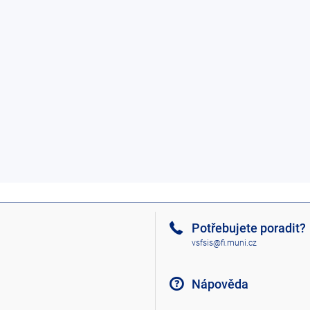
Potřebujete poradit?
vsfsis@fi.muni.cz
Nápověda