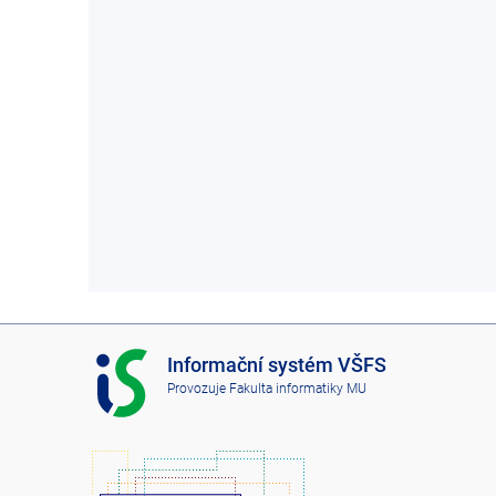
I
Informační systém VŠFS
S
Provozuje
Fakulta informatiky MU
V
Š
F
S