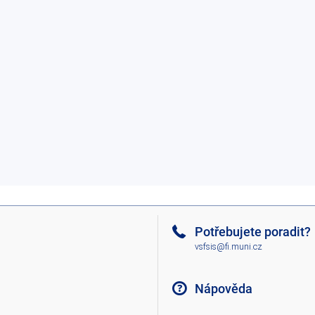
Potřebujete poradit?
vsfsis@fi.muni.cz
Nápověda