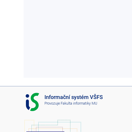
I
Informační systém VŠFS
S
Provozuje
Fakulta informatiky MU
V
Š
F
S