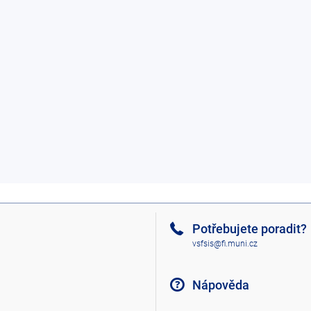
Potřebujete poradit?
vsfsis@fi.muni.cz
Nápověda