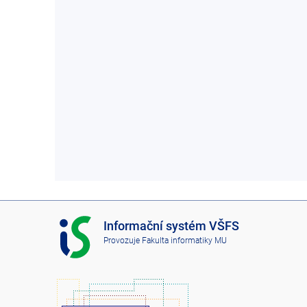
I
Informační systém VŠFS
S
Provozuje
Fakulta informatiky MU
V
Š
F
S