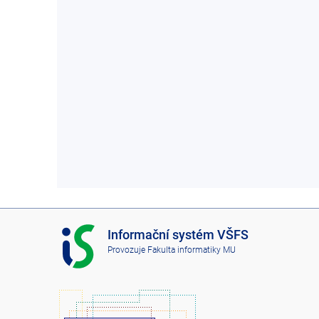
I
Informační systém VŠFS
S
Provozuje
Fakulta informatiky MU
V
Š
F
S