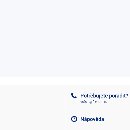
Potřebujete poradit?
vsfsis@fi.muni.cz
Nápověda