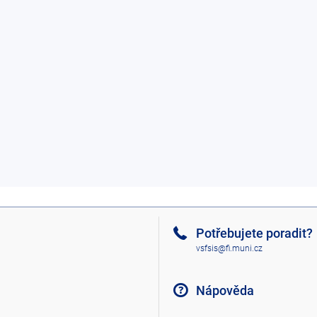
Potřebujete poradit?
vsfsis@fi.muni.cz
Nápověda