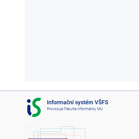
I
Informační systém VŠFS
S
Provozuje
Fakulta informatiky MU
V
Š
F
S