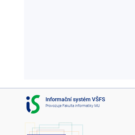
I
Informační systém VŠFS
S
Provozuje
Fakulta informatiky MU
V
Š
F
S