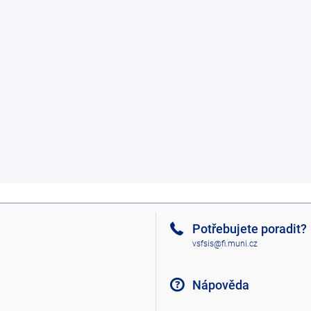
Potřebujete poradit?
vsfsis@fi.muni.cz
Nápověda