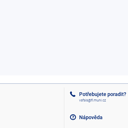
Potřebujete poradit?
vsfsis@fi.muni.cz
Nápověda