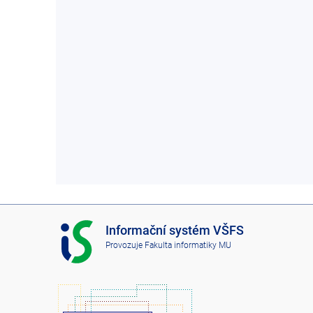
I
Informační systém VŠFS
S
Provozuje
Fakulta informatiky MU
V
Š
F
S