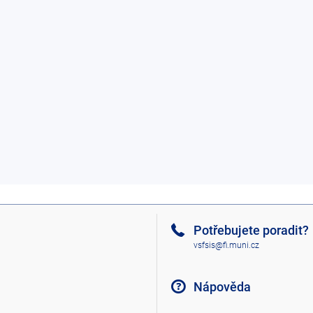
Potřebujete poradit?
vsfsis@fi.muni.cz
Nápověda