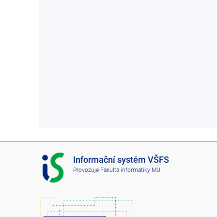
I
Informační systém VŠFS
S
Provozuje
Fakulta informatiky MU
V
Š
F
S