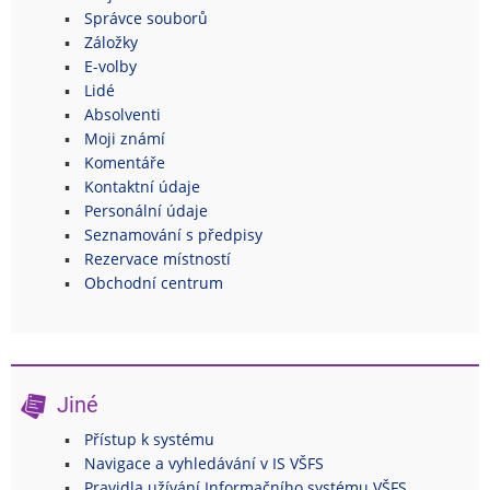
Správce souborů
Záložky
E-volby
Lidé
Absolventi
Moji známí
Komentáře
Kontaktní údaje
Personální údaje
Seznamování s předpisy
Rezervace místností
Obchodní centrum
Jiné
Přístup k systému
Navigace a vyhledávání v IS VŠFS
Pravidla užívání Informačního systému VŠFS