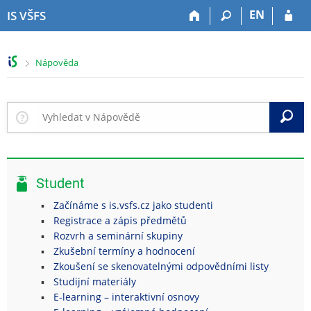
P
P
P
P
EN
IS VŠFS
ř
ř
ř
ř
e
e
e
e
s
s
s
s
>
Nápověda
k
k
k
k
o
o
o
o
č
č
č
č
i
i
i
i
V
t
t
t
t
n
n
n
n
a
a
a
a
h
h
o
p
Student
o
l
b
a
r
a
s
t
Začínáme s is.vsfs.cz jako studenti
n
v
a
i
Registrace a zápis předmětů
í
i
h
č
Rozvrh a seminární skupiny
l
č
k
Zkušební termíny a hodnocení
i
k
u
Zkoušení se skenovatelnými odpovědními listy
š
u
Studijní materiály
t
E-learning – interaktivní osnovy
u