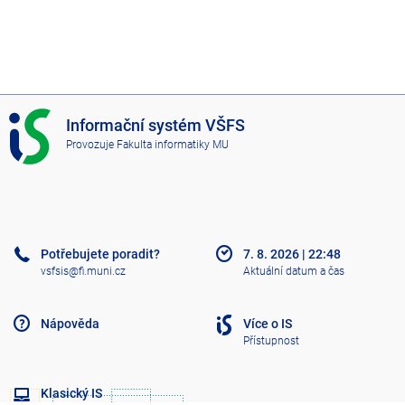
I
Informační systém VŠFS
S
Provozuje
Fakulta informatiky MU
V
Š
F
S
Potřebujete poradit?
7. 8. 2026
|
22:48
vsfsis@fi.muni.cz
Aktuální datum a čas
Nápověda
Více o IS
Přístupnost
Klasický IS