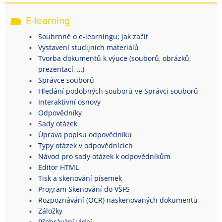
E-learning
Souhrnně o e-learningu; jak začít
Vystavení studijních materiálů
Tvorba dokumentů k výuce (souborů, obrázků,
prezentací, …)
Správce souborů
Hledání podobných souborů ve Správci souborů
Interaktivní osnovy
Odpovědníky
Sady otázek
Úprava popisu odpovědníku
Typy otázek v odpovědnících
Návod pro sady otázek k odpovědníkům
Editor HTML
Tisk a skenování písemek
Program Skenování do VŠFS
Rozpoznávání (OCR) naskenovaných dokumentů
Záložky
Přehrávání videí