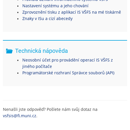
Nastavení systému a jeho chování
Zprovoznění tisku z aplikací IS VŠFS na mé tiskárně
Znaky v ISu a cizí abecedy
Technická nápověda
Neosobní účet pro provádění operací IS VŠFS z
jiného počítače
Programátorské rozhraní Správce souborů (API)
Nenašli jste odpověď? Pošlete nám svůj dotaz na
vsfsis@fi.muni.cz
.