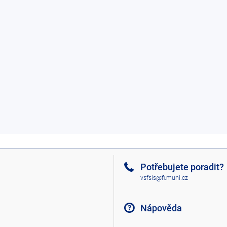
Potřebujete poradit?
vsfsis@fi.muni.cz
Nápověda