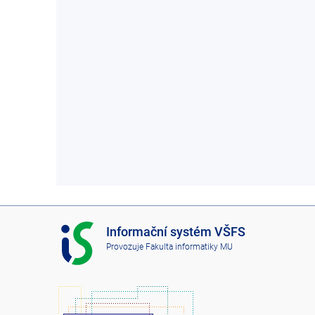
I
Informační systém VŠFS
S
Provozuje
Fakulta informatiky MU
V
Š
F
S