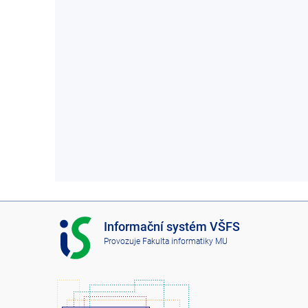
I
Informační systém VŠFS
S
Provozuje
Fakulta informatiky MU
V
Š
F
S