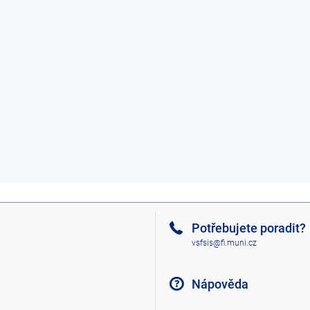
Potřebujete poradit?
vsfsis@fi.muni.cz
Nápověda