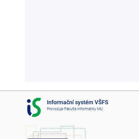
I
Informační systém VŠFS
S
Provozuje
Fakulta informatiky MU
V
Š
F
S