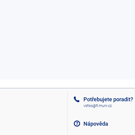
Potřebujete poradit?
vsfsis@fi.muni.cz
Nápověda