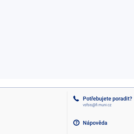
Potřebujete poradit?
vsfsis@fi.muni.cz
Nápověda