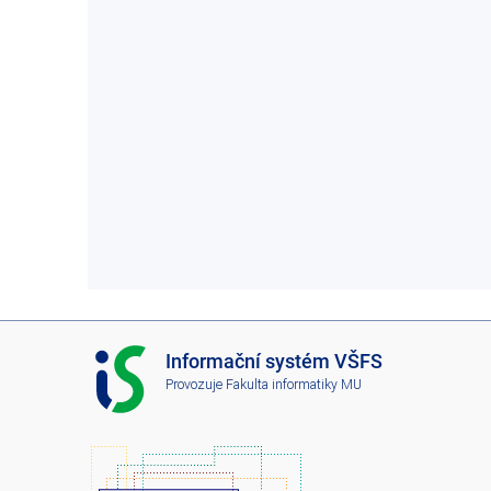
I
Informační systém VŠFS
S
Provozuje
Fakulta informatiky MU
V
Š
F
S