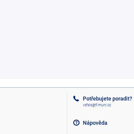
Potřebujete poradit?
vsfsis@fi.muni.cz
Nápověda