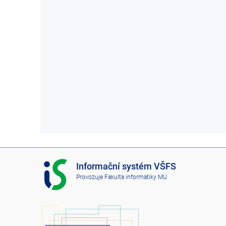
I
Informační systém VŠFS
S
Provozuje
Fakulta informatiky MU
V
Š
F
S