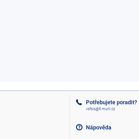
Potřebujete poradit?
vsfsis@fi.muni.cz
Nápověda