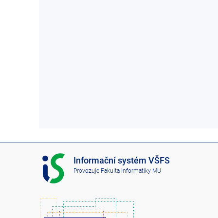
I
Informační systém VŠFS
S
Provozuje
Fakulta informatiky MU
V
Š
F
S