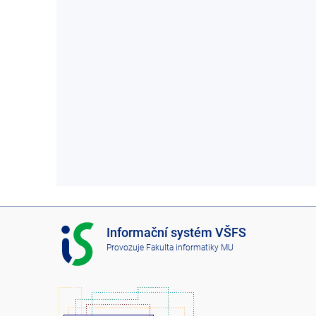
I
Informační systém VŠFS
S
Provozuje
Fakulta informatiky MU
V
Š
F
S