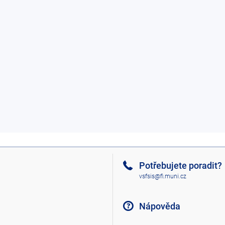
Potřebujete poradit?
vsfsis@fi.muni.cz
Nápověda