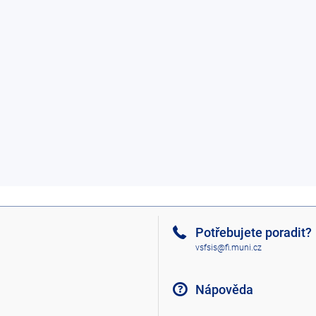
Potřebujete poradit?
vsfsis@fi.muni.cz
Nápověda