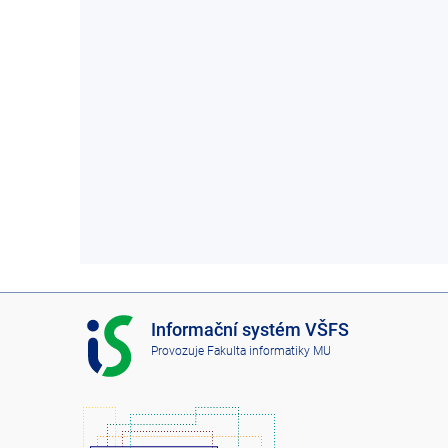
I
Informační systém VŠFS
S
Provozuje
Fakulta informatiky MU
V
Š
F
S