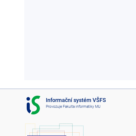
I
Informační systém VŠFS
S
Provozuje
Fakulta informatiky MU
V
Š
F
S