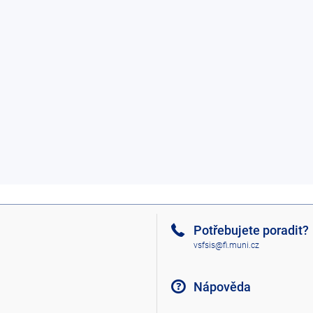
Potřebujete poradit?
vsfsis@fi.muni.cz
Nápověda