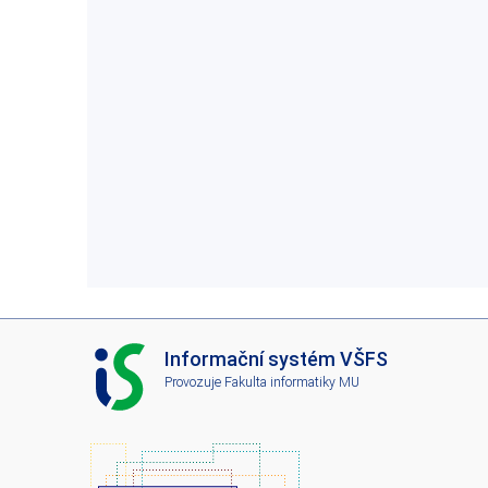
I
Informační systém VŠFS
S
Provozuje
Fakulta informatiky MU
V
Š
F
S