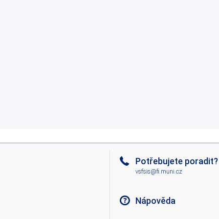
Potřebujete poradit?
vsfsis@fi.muni.cz
Nápověda