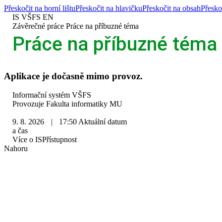
Přeskočit na horní lištu
Přeskočit na hlavičku
Přeskočit na obsah
Přesko
IS VŠFS
EN
>
Závěrečné práce
>
Práce na příbuzné téma
Práce na příbuzné téma
Aplikace je dočasně mimo provoz.
IS
Informační systém VŠFS
VŠFS
Provozuje
Fakulta informatiky MU
9. 8. 2026
|
17:50
Aktuální datum
a čas
Více o IS
Přístupnost
Nahoru