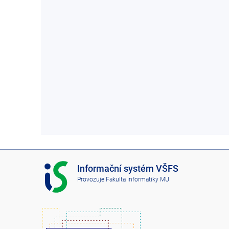
I
Informační systém VŠFS
S
Provozuje
Fakulta informatiky MU
V
Š
F
S