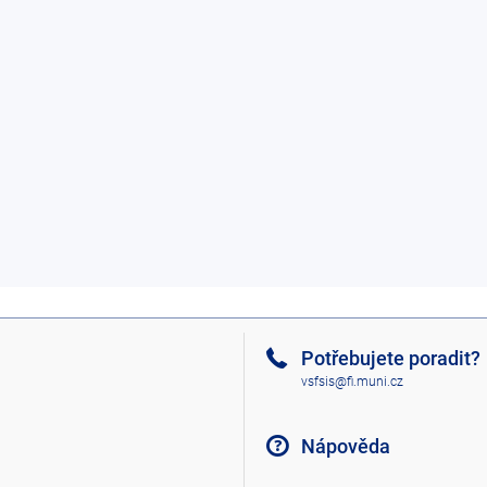
Potřebujete poradit?
vsfsis@fi.muni.cz
Nápověda