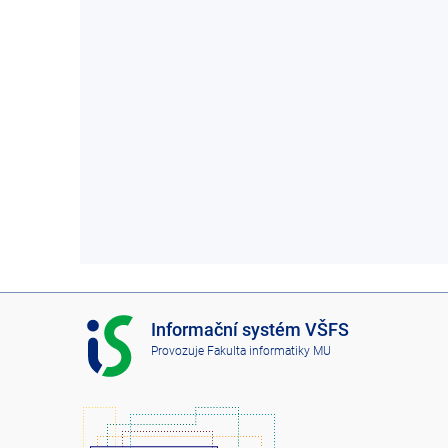
I
Informační systém VŠFS
S
Provozuje
Fakulta informatiky MU
V
Š
F
S