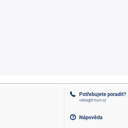
Potřebujete poradit?
vsfsis@fi.muni.cz
Nápověda