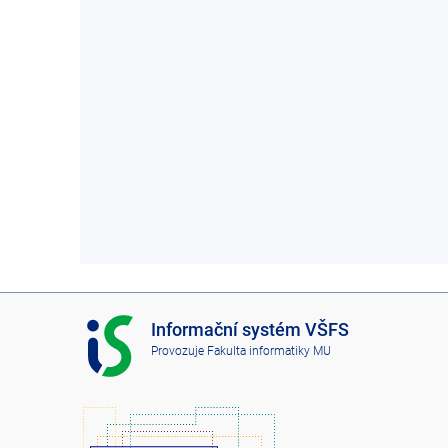
I
Informační systém VŠFS
S
Provozuje
Fakulta informatiky MU
V
Š
F
S