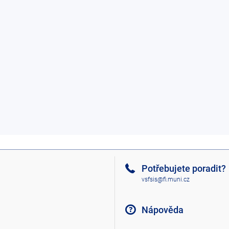
Potřebujete poradit?
vsfsis@fi.muni.cz
Nápověda