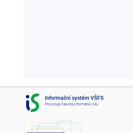
I
Informační systém VŠFS
S
Provozuje
Fakulta informatiky MU
V
Š
F
S