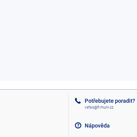
Potřebujete poradit?
vsfsis@fi.muni.cz
Nápověda