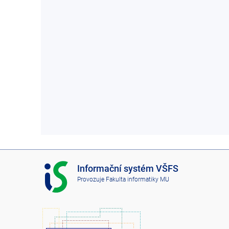
I
Informační systém VŠFS
S
Provozuje
Fakulta informatiky MU
V
Š
F
S