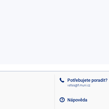
Potřebujete poradit?
vsfsis@fi.muni.cz
Nápověda