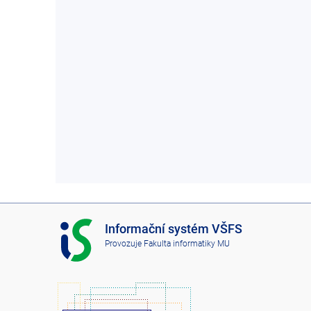
I
Informační systém VŠFS
S
Provozuje
Fakulta informatiky MU
V
Š
F
S