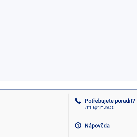
Potřebujete poradit?
vsfsis@fi.muni.cz
Nápověda