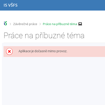
P
P
P
P
IS VŠFS
ř
ř
ř
ř
e
e
e
e
s
s
s
s
k
k
k
k
o
o
o
o
>
>
Závěrečné práce
Práce na příbuzné téma
č
č
č
č
i
i
i
i
Práce na příbuzné téma
t
t
t
t
n
n
n
n
a
a
a
a
h
h
o
p
Aplikace je dočasně mimo provoz.
o
l
b
a
r
a
s
t
n
v
a
i
í
i
h
č
l
č
k
i
k
u
š
u
t
u