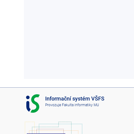
I
Informační systém VŠFS
S
Provozuje
Fakulta informatiky MU
V
Š
F
S