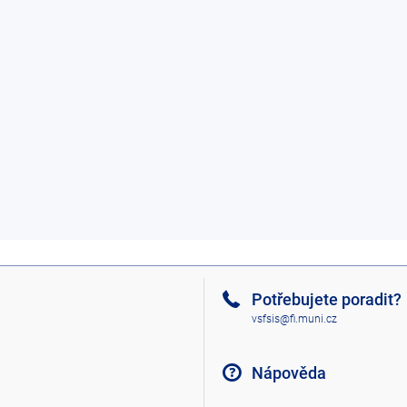
Potřebujete poradit?
vsfsis@fi.muni.cz
Nápověda