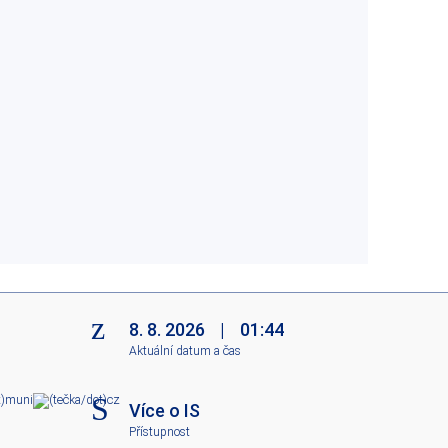
8. 8. 2026
|
01:44
Aktuální datum a čas
mun
i
c
z
Více o IS
Přístupnost