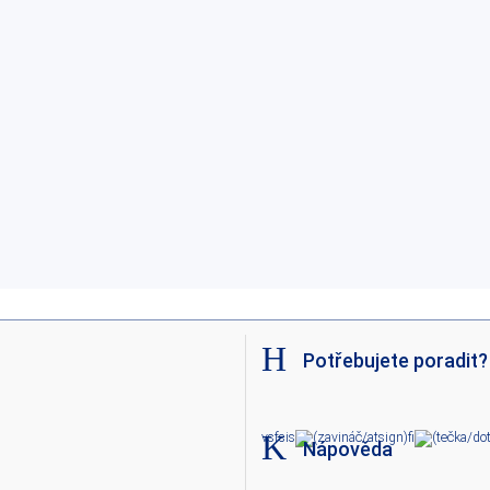
Potřebujete poradit?
vsfsis
fi
Nápověda