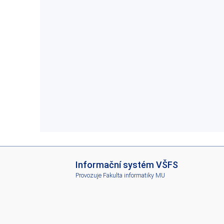
I
Informační systém VŠFS
S
Provozuje
Fakulta informatiky MU
V
Š
F
S