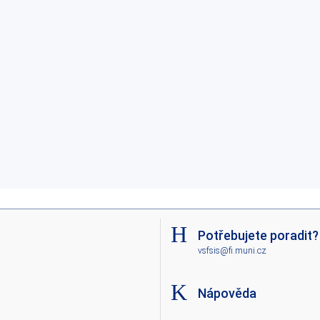
Potřebujete poradit?
vsfsis@fi.muni.cz
Nápověda