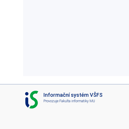
I
Informační systém VŠFS
S
Provozuje
Fakulta informatiky MU
V
Š
F
S