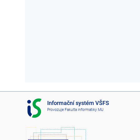
I
Informační systém VŠFS
S
Provozuje
Fakulta informatiky MU
V
Š
F
S