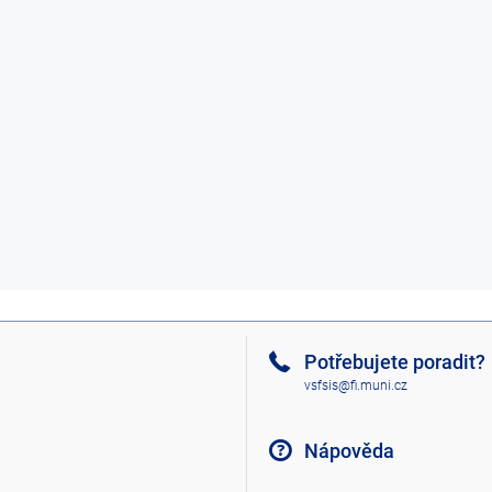
Potřebujete poradit?
vsfsis@fi.muni.cz
Nápověda