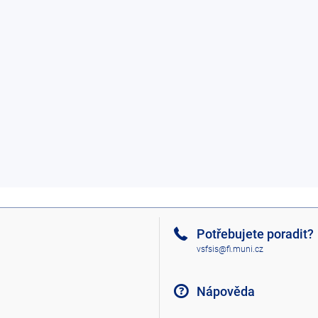
Potřebujete poradit?
vsfsis@fi.muni.cz
Nápověda