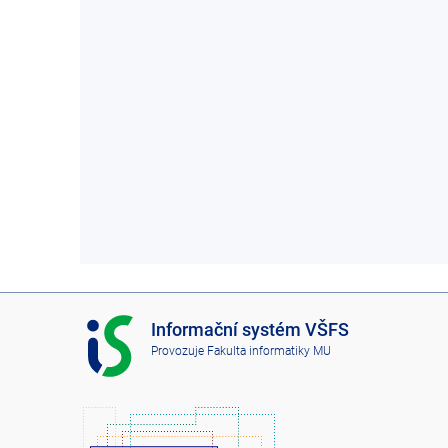
I
Informační systém VŠFS
S
Provozuje
Fakulta informatiky MU
V
Š
F
S