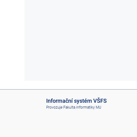
I
Informační systém VŠFS
S
Provozuje
Fakulta informatiky MU
V
Š
F
S