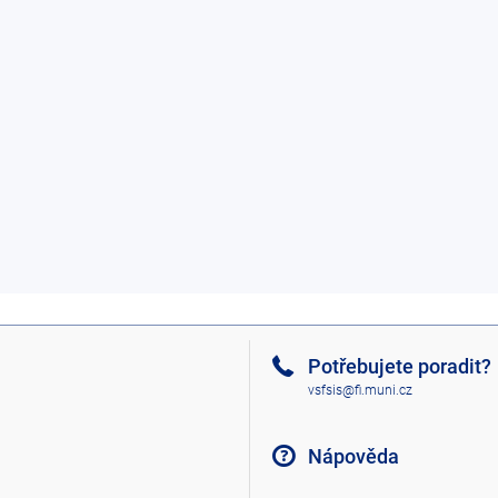
Potřebujete poradit?
vsfsis@fi.muni.cz
Nápověda