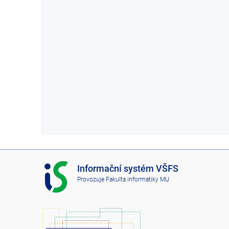
I
Informační systém VŠFS
S
Provozuje
Fakulta informatiky MU
V
Š
F
S