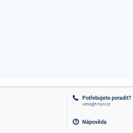
Potřebujete poradit?
vsfsis@fi.muni.cz
Nápověda