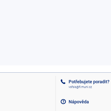
Potřebujete poradit?
vsfsis@fi.muni.cz
Nápověda