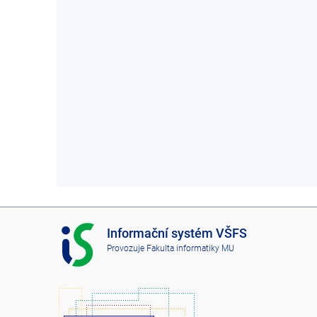
I
Informační systém VŠFS
S
Provozuje
Fakulta informatiky MU
V
Š
F
S