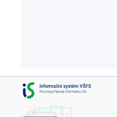
I
Informační systém VŠFS
S
Provozuje
Fakulta informatiky MU
V
Š
F
S