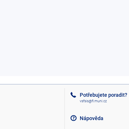
Potřebujete poradit?
vsfsis@fi.muni.cz
Nápověda