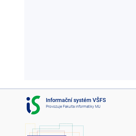
I
Informační systém VŠFS
S
Provozuje
Fakulta informatiky MU
V
Š
F
S