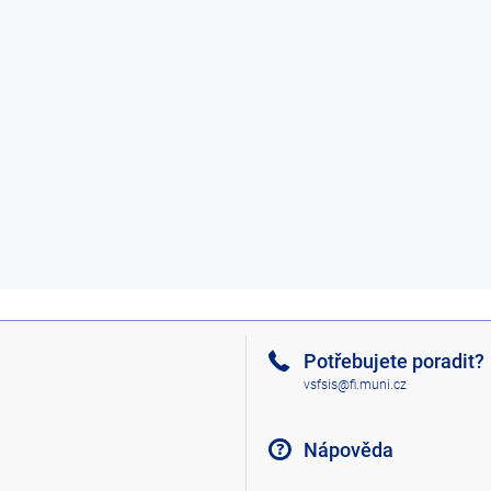
Potřebujete poradit?
vsfsis@fi.muni.cz
Nápověda