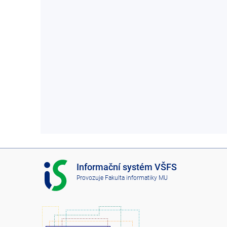
I
Informační systém VŠFS
S
Provozuje
Fakulta informatiky MU
V
Š
F
S