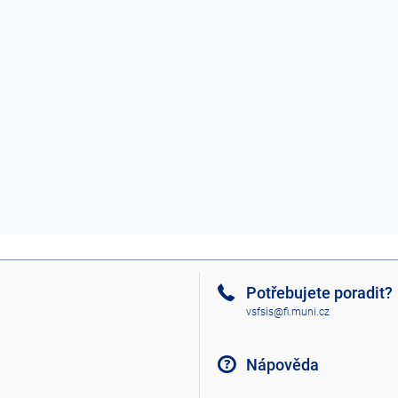
Potřebujete poradit?
vsfsis@fi.muni.cz
Nápověda