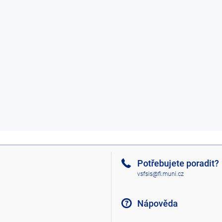
Potřebujete poradit?
vsfsis@fi.muni.cz
Nápověda