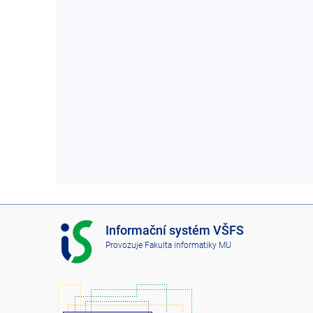
I
Informační systém VŠFS
S
Provozuje
Fakulta informatiky MU
V
Š
F
S