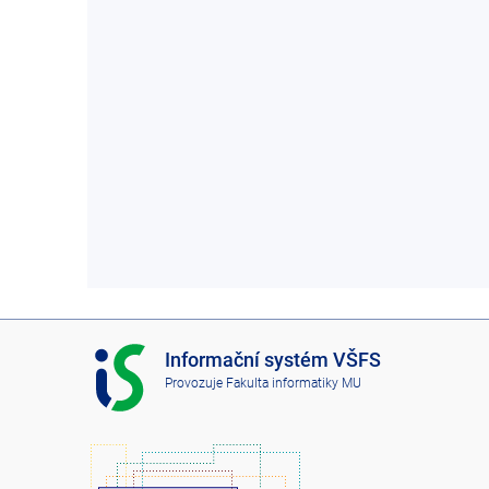
I
Informační systém VŠFS
S
Provozuje
Fakulta informatiky MU
V
Š
F
S