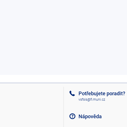
Potřebujete poradit?
vsfsis@fi.muni.cz
Nápověda