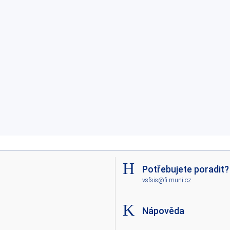
Potřebujete poradit?
vsfsis@fi.muni.cz
Nápověda