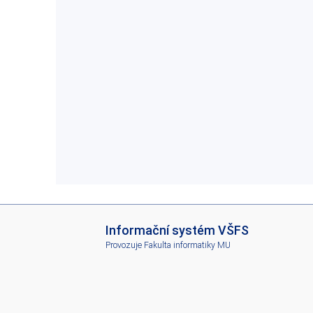
I
Informační systém VŠFS
S
Provozuje
Fakulta informatiky MU
V
Š
F
S