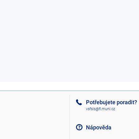
Potřebujete poradit?
vsfsis@fi.muni.cz
Nápověda