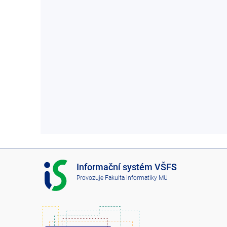
I
Informační systém VŠFS
S
Provozuje
Fakulta informatiky MU
V
Š
F
S