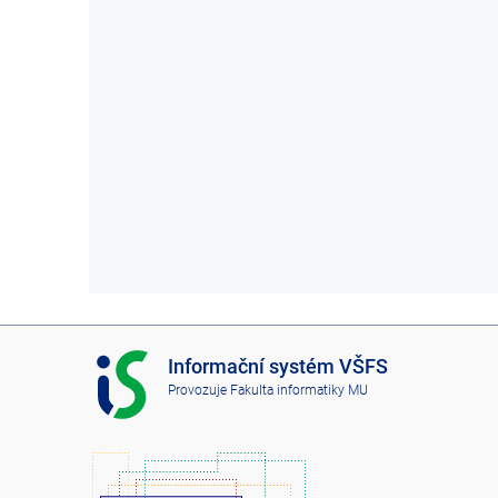
I
Informační systém VŠFS
S
Provozuje
Fakulta informatiky MU
V
Š
F
S