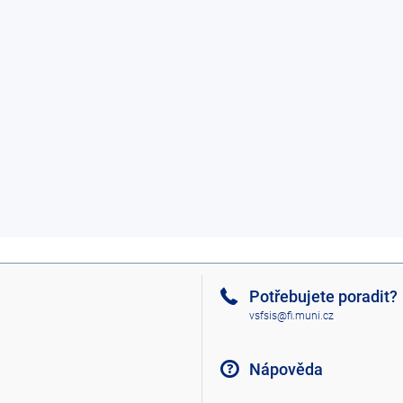
Potřebujete poradit?
vsfsis@fi.muni.cz
Nápověda